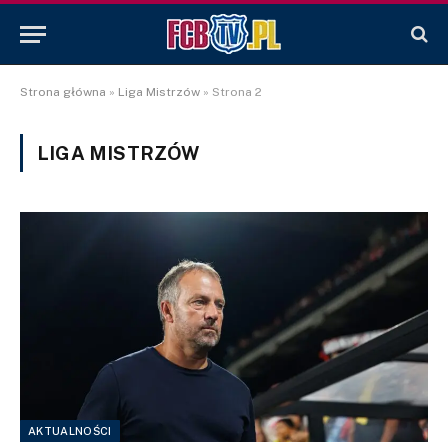
Strona główna
»
Liga Mistrzów
»
Strona 2
LIGA MISTRZÓW
AKTUALNOŚCI