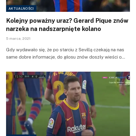
AKTUALNOŚCI
Kolejny poważny uraz? Gerard Pique znów
narzeka na nadszarpnięte kolano
5 marca, 2021
Gdy wydawało się, że po starciu z Sevillą czekają na nas
same dobre informacje, do głosu znów doszły wieści o…