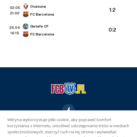
Osasuna
02.05
1:2
21:00
FC Barcelona
Getafe CF
25.04
0:2
16:15
FC Barcelona
Facebook
Witryna wykorzystuje pliki cookie, aby poprawić komfort
korzystania z Internetu, umożliwić udostępnianie treści w mediach
KONTAKT
REKLAMA
POLITYKA PRYWATNOŚCI
społecznościowych, mierzyć ruch na tej stronie i wyświetlać