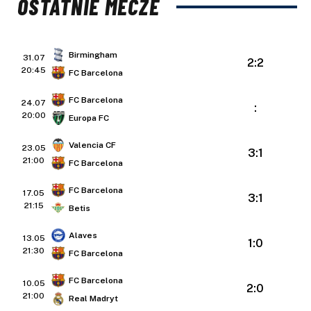
OSTATNIE MECZE
Birmingham
31.07
2:2
20:45
FC Barcelona
FC Barcelona
24.07
:
20:00
Europa FC
Valencia CF
23.05
3:1
21:00
FC Barcelona
FC Barcelona
17.05
3:1
21:15
Betis
Alaves
13.05
1:0
21:30
FC Barcelona
FC Barcelona
10.05
2:0
21:00
Real Madryt