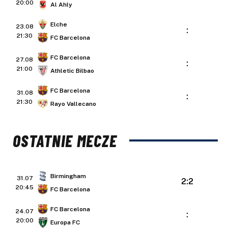
20:00
Al Ahly
Elche
23.08
:
21:30
FC Barcelona
FC Barcelona
27.08
:
21:00
Athletic Bilbao
FC Barcelona
31.08
:
21:30
Rayo Vallecano
OSTATNIE MECZE
Birmingham
31.07
2:2
20:45
FC Barcelona
FC Barcelona
24.07
:
20:00
Europa FC