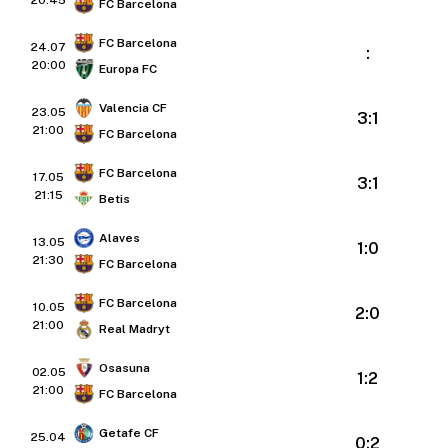
FC Barcelona
FC Barcelona
24.07
:
20:00
Europa FC
Valencia CF
23.05
3:1
21:00
FC Barcelona
FC Barcelona
17.05
3:1
21:15
Betis
Alaves
13.05
1:0
21:30
FC Barcelona
FC Barcelona
10.05
2:0
21:00
Real Madryt
Osasuna
02.05
1:2
21:00
FC Barcelona
Getafe CF
25.04
0:2