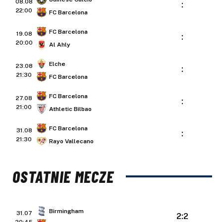
08.08
:
22:00
FC Barcelona
FC Barcelona
19.08
:
20:00
Al Ahly
Elche
23.08
:
21:30
FC Barcelona
FC Barcelona
27.08
:
21:00
Athletic Bilbao
FC Barcelona
31.08
:
21:30
Rayo Vallecano
OSTATNIE MECZE
Birmingham
31.07
2:2
20:45