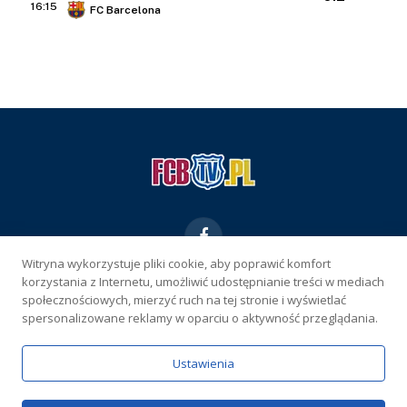
16:15
FC Barcelona
Facebook
Witryna wykorzystuje pliki cookie, aby poprawić komfort
korzystania z Internetu, umożliwić udostępnianie treści w mediach
KONTAKT
REKLAMA
POLITYKA PRYWATNOŚCI
społecznościowych, mierzyć ruch na tej stronie i wyświetlać
spersonalizowane reklamy w oparciu o aktywność przeglądania.
WŁAŚCICIEL SERWISU
Ustawienia
Serwis wyłącznie dla osób powyżej 18 lat. Hazard może uzależniać.
Graj odpowiedzialnie.
Szczegóły
Copyright © 2026 FCBtv.pl