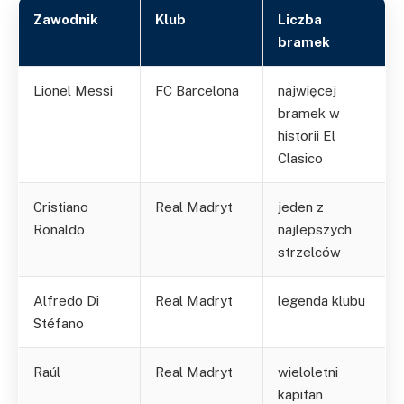
Zawodnik
Klub
Liczba
bramek
Lionel Messi
FC Barcelona
najwięcej
bramek w
historii El
Clasico
Cristiano
Real Madryt
jeden z
Ronaldo
najlepszych
strzelców
Alfredo Di
Real Madryt
legenda klubu
Stéfano
Raúl
Real Madryt
wieloletni
kapitan