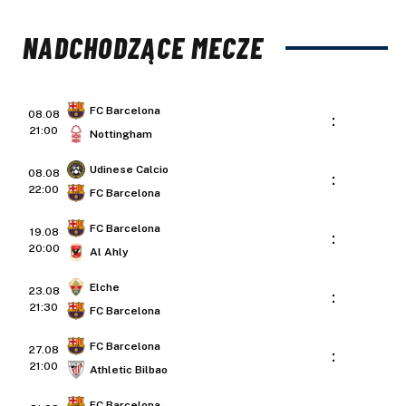
NADCHODZĄCE MECZE
FC Barcelona
08.08
:
21:00
Nottingham
Udinese Calcio
08.08
:
22:00
FC Barcelona
FC Barcelona
19.08
:
20:00
Al Ahly
Elche
23.08
:
21:30
FC Barcelona
FC Barcelona
27.08
:
21:00
Athletic Bilbao
FC Barcelona