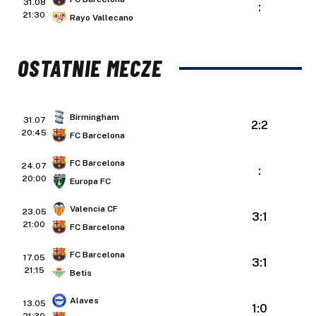
31.08
:
21:30
Rayo Vallecano
OSTATNIE MECZE
Birmingham
31.07
2:2
20:45
FC Barcelona
FC Barcelona
24.07
:
20:00
Europa FC
Valencia CF
23.05
3:1
21:00
FC Barcelona
FC Barcelona
17.05
3:1
21:15
Betis
Alaves
13.05
1:0