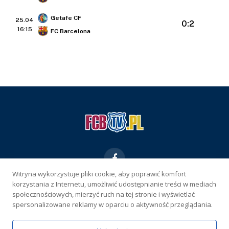
Getafe CF
25.04
0:2
16:15
FC Barcelona
Facebook
Witryna wykorzystuje pliki cookie, aby poprawić komfort
korzystania z Internetu, umożliwić udostępnianie treści w mediach
KONTAKT
REKLAMA
POLITYKA PRYWATNOŚCI
społecznościowych, mierzyć ruch na tej stronie i wyświetlać
spersonalizowane reklamy w oparciu o aktywność przeglądania.
WŁAŚCICIEL SERWISU