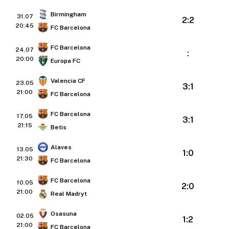
Birmingham
31.07
2:2
20:45
FC Barcelona
FC Barcelona
24.07
:
20:00
Europa FC
Valencia CF
23.05
3:1
21:00
FC Barcelona
FC Barcelona
17.05
3:1
21:15
Betis
Alaves
13.05
1:0
21:30
FC Barcelona
FC Barcelona
10.05
2:0
21:00
Real Madryt
Osasuna
02.05
1:2
21:00
FC Barcelona