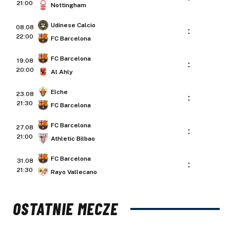
21:00
Nottingham
Udinese Calcio
08.08
:
22:00
FC Barcelona
FC Barcelona
19.08
:
20:00
Al Ahly
Elche
23.08
:
21:30
FC Barcelona
FC Barcelona
27.08
:
21:00
Athletic Bilbao
FC Barcelona
31.08
:
21:30
Rayo Vallecano
OSTATNIE MECZE