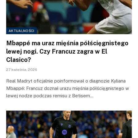
AKTUALNOŚCI
Mbappé ma uraz mięśnia półścięgnistego
lewej nogi. Czy Francuz zagra w El
Clasico?
27 kwietnia, 2026
Real Madryt oficjalnie poinformował o diagnozie Kyliana
Mbappé: Francuz doznał urazu mięśnia półścięgnistego w
lewej nodze podczas remisu z Betisem…