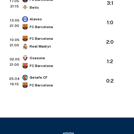
17.05
3:1
21:15
Betis
Alaves
13.05
1:0
21:30
FC Barcelona
FC Barcelona
10.05
2:0
21:00
Real Madryt
Osasuna
02.05
1:2
21:00
FC Barcelona
Getafe CF
25.04
0:2
16:15
FC Barcelona