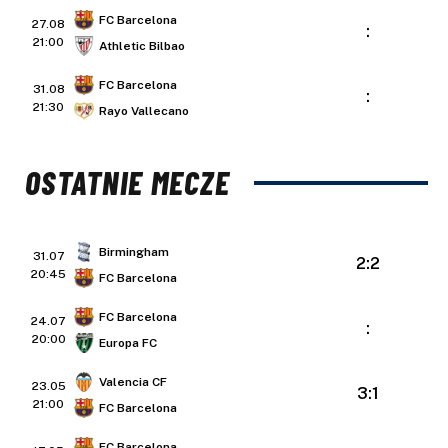
FC Barcelona
27.08
:
21:00
Athletic Bilbao
FC Barcelona
31.08
:
21:30
Rayo Vallecano
OSTATNIE MECZE
Birmingham
31.07
2:2
20:45
FC Barcelona
FC Barcelona
24.07
:
20:00
Europa FC
Valencia CF
23.05
3:1
21:00
FC Barcelona
FC Barcelona