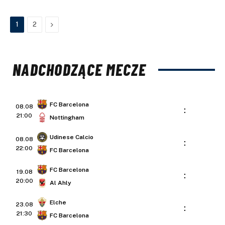
Next
1
2
NADCHODZĄCE MECZE
FC Barcelona
08.08
:
21:00
Nottingham
Udinese Calcio
08.08
:
22:00
FC Barcelona
FC Barcelona
19.08
:
20:00
Al Ahly
Elche
23.08
:
21:30
FC Barcelona