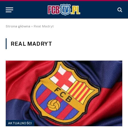
Strona główna
»
Real Madryt
REAL MADRYT
AKTUALNOŚCI