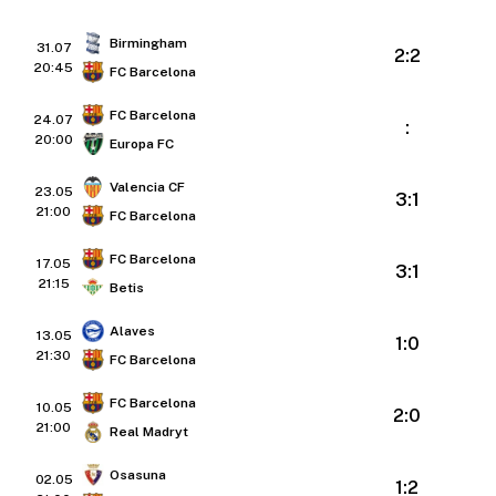
Birmingham
31.07
2:2
20:45
FC Barcelona
FC Barcelona
24.07
:
20:00
Europa FC
Valencia CF
23.05
3:1
21:00
FC Barcelona
FC Barcelona
17.05
3:1
21:15
Betis
Alaves
13.05
1:0
21:30
FC Barcelona
FC Barcelona
10.05
2:0
21:00
Real Madryt
Osasuna
02.05
1:2