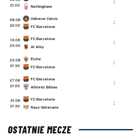
:
21:00
Nottingham
Udinese Calcio
08.08
:
22:00
FC Barcelona
FC Barcelona
19.08
:
20:00
Al Ahly
Elche
23.08
:
21:30
FC Barcelona
FC Barcelona
27.08
:
21:00
Athletic Bilbao
FC Barcelona
31.08
:
21:30
Rayo Vallecano
OSTATNIE MECZE