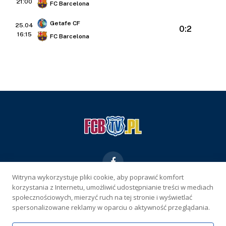
21:00
FC Barcelona
Getafe CF
25.04
0:2
16:15
FC Barcelona
Facebook
Witryna wykorzystuje pliki cookie, aby poprawić komfort
korzystania z Internetu, umożliwić udostępnianie treści w mediach
KONTAKT
REKLAMA
POLITYKA PRYWATNOŚCI
społecznościowych, mierzyć ruch na tej stronie i wyświetlać
spersonalizowane reklamy w oparciu o aktywność przeglądania.
WŁAŚCICIEL SERWISU