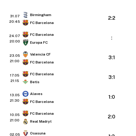
Birmingham
31.07
2:2
20:45
FC Barcelona
FC Barcelona
24.07
:
20:00
Europa FC
Valencia CF
23.05
3:1
21:00
FC Barcelona
FC Barcelona
17.05
3:1
21:15
Betis
Alaves
13.05
1:0
21:30
FC Barcelona
FC Barcelona
10.05
2:0
21:00
Real Madryt
Osasuna
02.05