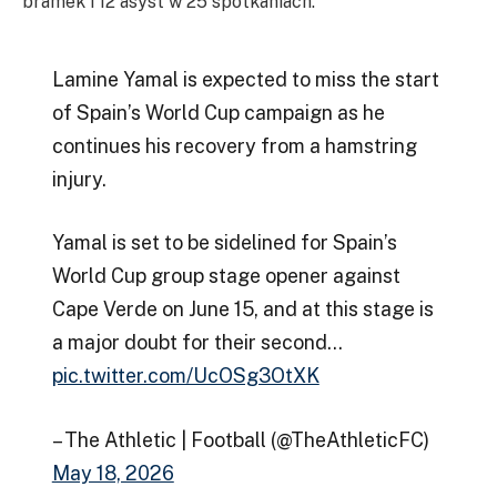
bramek i 12 asyst w 25 spotkaniach.
Lamine Yamal is expected to miss the start
of Spain’s World Cup campaign as he
continues his recovery from a hamstring
injury.
Yamal is set to be sidelined for Spain’s
World Cup group stage opener against
Cape Verde on June 15, and at this stage is
a major doubt for their second…
pic.twitter.com/UcOSg3OtXK
– The Athletic | Football (@TheAthleticFC)
May 18, 2026