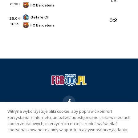
1:2
21:00
FC Barcelona
Getafe CF
25.04
0:2
16:15
FC Barcelona
Facebook
Witryna wykorzystuje pliki cookie, aby poprawić komfort
korzystania z Internetu, umożliwić udostępnianie treści w mediach
KONTAKT
REKLAMA
POLITYKA PRYWATNOŚCI
społecznościowych, mierzyć ruch na tej stronie i wyświetlać
spersonalizowane reklamy w oparciu o aktywność przeglądania.
WŁAŚCICIEL SERWISU