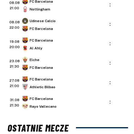
FC Barcelona
08.08
:
21:00
Nottingham
Udinese Calcio
08.08
:
22:00
FC Barcelona
FC Barcelona
19.08
:
20:00
Al Ahly
Elche
23.08
:
21:30
FC Barcelona
FC Barcelona
27.08
:
21:00
Athletic Bilbao
FC Barcelona
31.08
:
21:30
Rayo Vallecano
OSTATNIE MECZE