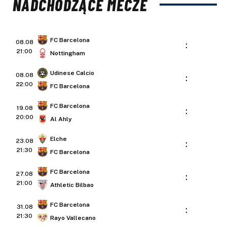
NADCHODZĄCE MECZE
FC Barcelona
08.08
:
21:00
Nottingham
Udinese Calcio
08.08
:
22:00
FC Barcelona
FC Barcelona
19.08
:
20:00
Al Ahly
Elche
23.08
:
21:30
FC Barcelona
FC Barcelona
27.08
:
21:00
Athletic Bilbao
FC Barcelona
31.08
:
21:30
Rayo Vallecano