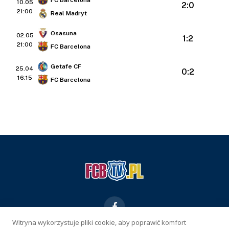
10.05
2:0
21:00
Real Madryt
Osasuna
02.05
1:2
21:00
FC Barcelona
Getafe CF
25.04
0:2
16:15
FC Barcelona
Facebook
Witryna wykorzystuje pliki cookie, aby poprawić komfort