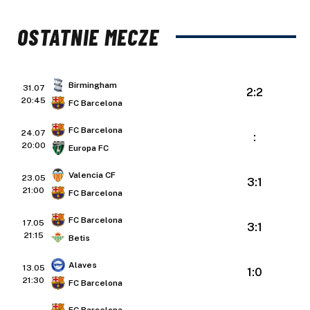
OSTATNIE MECZE
Birmingham
31.07
2:2
20:45
FC Barcelona
FC Barcelona
24.07
:
20:00
Europa FC
Valencia CF
23.05
3:1
21:00
FC Barcelona
FC Barcelona
17.05
3:1
21:15
Betis
Alaves
13.05
1:0
21:30
FC Barcelona
FC Barcelona