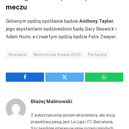
meczu
Głównym sędzią spotkania będzie
Anthony Taylor
,
jego asystentami sędziowskimi będą Gary Beswick i
Adam Nunn, a czwartym sędzią będzie Felix Zwayer.
Hiszpania
Mistrzostwa Świata 2026
Portugalia
Facebook
Twitter
WhatsApp
Błażej Malinowski
Z wykształcenia jestem ekonomistą, ale moją
prawdziwą pasją jest La Liga i FC Barcelona.
Szczególnie interesuje mnie rozwój młodych