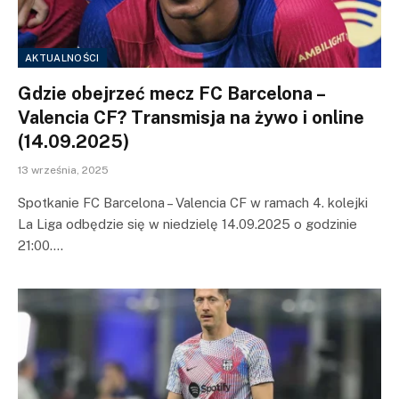
AKTUALNOŚCI
Gdzie obejrzeć mecz FC Barcelona –
Valencia CF? Transmisja na żywo i online
(14.09.2025)
13 września, 2025
Spotkanie FC Barcelona – Valencia CF w ramach 4. kolejki
La Liga odbędzie się w niedzielę 14.09.2025 o godzinie
21:00.…