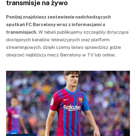
transmisje na żywo
Poniżej znajdziesz zestawienie nadchodzących
spotkań FC Barcelony wraz z informacjami o
transmisjach.
W tabeli publikujemy szczegóły dotyczące
dostępnych kanałów telewizyjnych oraz platform
streamingowych, dzięki czemu łatwo sprawdzisz gdzie
obejrzeć najbliższy mecz Barcelony w TV lub online.