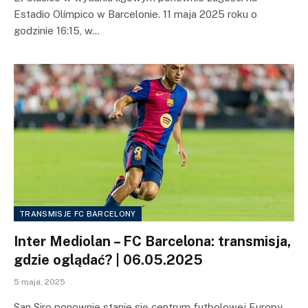
Estadio Olímpico w Barcelonie. 11 maja 2025 roku o
godzinie 16:15, w…
TRANSMISJE FC BARCELONY
Inter Mediolan – FC Barcelona: transmisja,
gdzie oglądać? | 06.05.2025
5 maja, 2025
San Siro ponownie stanie się centrum futbolowej Europy.