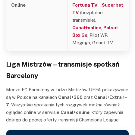
Online
Fortuna TV
,
,
Superbet
TV
(bezpłatne
transmisje),
Canal+online
,
Polsat
Box Go
, Pilot WP,
Megogo, Gonet TV
Liga Mistrzów – transmisje spotkań
Barcelony
Mecze FC Barcelony w Lidze Mistrzów UEFA pokazywane
są w Polsce na kanałach
Canal+360
oraz
Canal+Extra 1–
7
. Wszystkie spotkania tych rozgrywek można również
oglądać online w serwisie
Canal+online
, który zapewnia
dostęp do pełnej oferty transmisji Champions League.