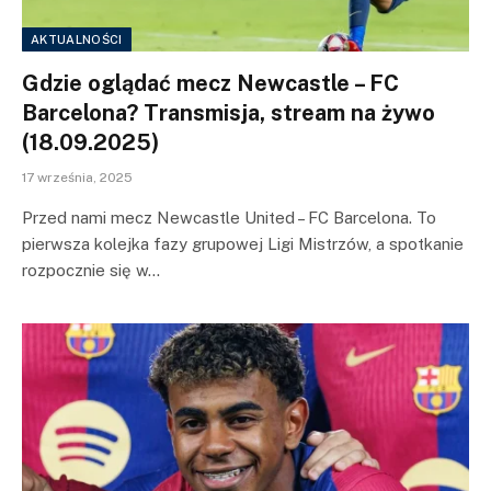
AKTUALNOŚCI
Gdzie oglądać mecz Newcastle – FC
Barcelona? Transmisja, stream na żywo
(18.09.2025)
17 września, 2025
Przed nami mecz Newcastle United – FC Barcelona. To
pierwsza kolejka fazy grupowej Ligi Mistrzów, a spotkanie
rozpocznie się w…