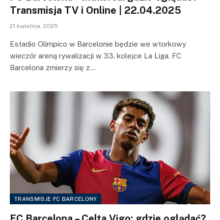
Transmisja TV i Online | 22.04.2025
21 kwietnia, 2025
Estadio Olímpico w Barcelonie będzie we wtorkowy
wieczór areną rywalizacji w 33. kolejce La Liga. FC
Barcelona zmierzy się z…
TRANSMISJE FC BARCELONY
FC Barcelona – Celta Vigo: gdzie oglądać?