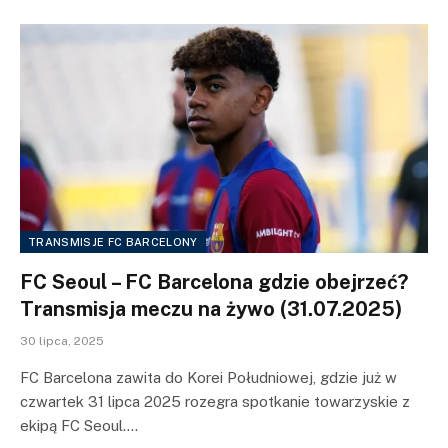
TRANSMISJE FC BARCELONY
FC Seoul – FC Barcelona gdzie obejrzeć?
Transmisja meczu na żywo (31.07.2025)
30 lipca, 2025
FC Barcelona zawita do Korei Południowej, gdzie już w
czwartek 31 lipca 2025 rozegra spotkanie towarzyskie z
ekipą FC Seoul.…