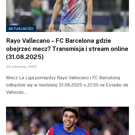
AKTUALNOŚCI
Rayo Vallecano – FC Barcelona gdzie
obejrzeć mecz? Transmisja i stream online
(31.08.2025)
30 sierpnia, 2025
Mecz La Liga pomiędzy Rayo Vallecano i FC Barceloną
odbędzie się w niedzielę 31.08.2025 o 21:30 na Estadio de
Vallecas…