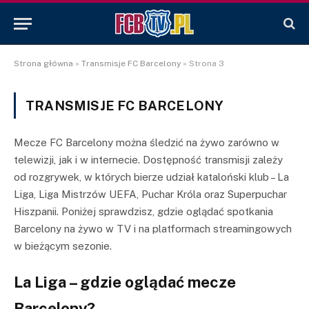
Strona główna
»
Transmisje FC Barcelony
»
Strona 3
TRANSMISJE FC BARCELONY
Mecze FC Barcelony można śledzić na żywo zarówno w
telewizji, jak i w internecie. Dostępność transmisji zależy
od rozgrywek, w których bierze udział kataloński klub – La
Liga, Liga Mistrzów UEFA, Puchar Króla oraz Superpuchar
Hiszpanii. Poniżej sprawdzisz, gdzie oglądać spotkania
Barcelony na żywo w TV i na platformach streamingowych
w bieżącym sezonie.
La Liga – gdzie oglądać mecze
Barcelony?