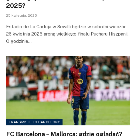
2025?
25 kwietnia, 2025
Estadio de La Cartuja w Sewilli będzie w sobotni wieczór
26 kwietnia 2025 areną wielkiego finału Pucharu Hiszpanii.
O godzinie…
TRANSMISJE FC BARCELONY
FC Barcelona – Mallorca: gdzie oglądać?