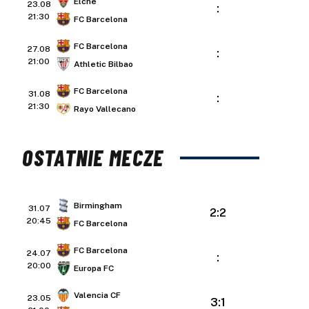
Elche
23.08
:
21:30
FC Barcelona
FC Barcelona
27.08
:
21:00
Athletic Bilbao
FC Barcelona
31.08
:
21:30
Rayo Vallecano
OSTATNIE MECZE
Birmingham
31.07
2:2
20:45
FC Barcelona
FC Barcelona
24.07
:
20:00
Europa FC
Valencia CF
23.05
3:1