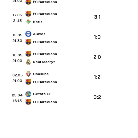
21:00
FC Barcelona
FC Barcelona
17.05
3:1
21:15
Betis
Alaves
13.05
1:0
21:30
FC Barcelona
FC Barcelona
10.05
2:0
21:00
Real Madryt
Osasuna
02.05
1:2
21:00
FC Barcelona
Getafe CF
25.04
0:2
16:15
FC Barcelona