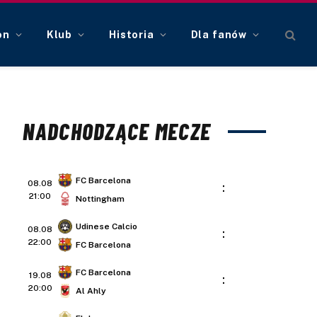
on
Klub
Historia
Dla fanów
NADCHODZĄCE MECZE
FC Barcelona
08.08
:
21:00
Nottingham
Udinese Calcio
08.08
:
22:00
FC Barcelona
FC Barcelona
19.08
:
20:00
Al Ahly