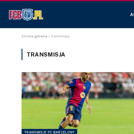
A
Strona główna
»
transmisja
TRANSMISJA
TRANSMISJE FC BARCELONY