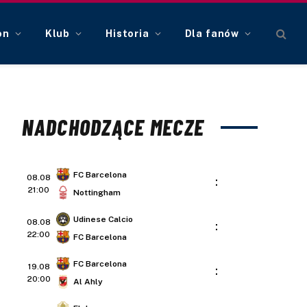
on
Klub
Historia
Dla fanów
NADCHODZĄCE MECZE
FC Barcelona
08.08
:
21:00
Nottingham
Udinese Calcio
08.08
:
22:00
FC Barcelona
FC Barcelona
19.08
:
20:00
Al Ahly