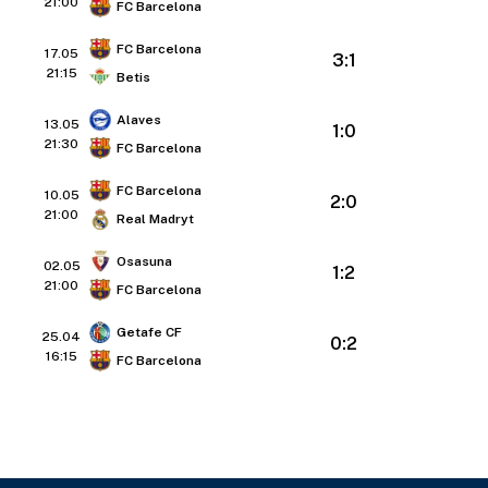
21:00
FC Barcelona
FC Barcelona
17.05
3:1
21:15
Betis
Alaves
13.05
1:0
21:30
FC Barcelona
FC Barcelona
10.05
2:0
21:00
Real Madryt
Osasuna
02.05
1:2
21:00
FC Barcelona
Getafe CF
25.04
0:2
16:15
FC Barcelona