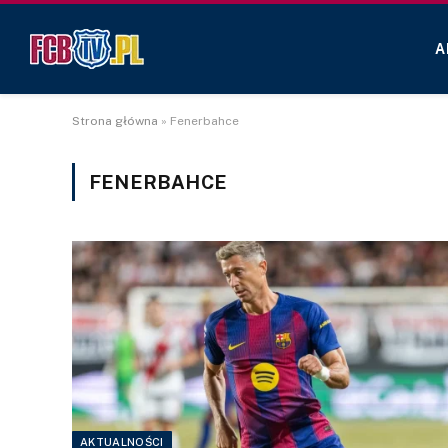
A
Strona główna
»
Fenerbahce
FENERBAHCE
AKTUALNOŚCI