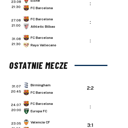
Elche
23.08
:
21:30
FC Barcelona
FC Barcelona
27.08
:
21:00
Athletic Bilbao
FC Barcelona
31.08
:
21:30
Rayo Vallecano
OSTATNIE MECZE
Birmingham
31.07
2:2
20:45
FC Barcelona
FC Barcelona
24.07
:
20:00
Europa FC
Valencia CF
23.05
3:1