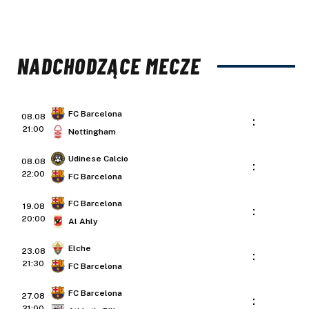
NADCHODZĄCE MECZE
FC Barcelona
08.08
:
21:00
Nottingham
Udinese Calcio
08.08
:
22:00
FC Barcelona
FC Barcelona
19.08
:
20:00
Al Ahly
Elche
23.08
:
21:30
FC Barcelona
FC Barcelona
27.08
:
21:00