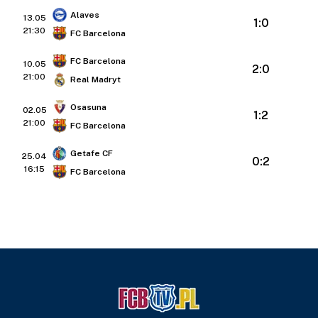
Alaves
13.05
1:0
21:30
FC Barcelona
FC Barcelona
10.05
2:0
21:00
Real Madryt
Osasuna
02.05
1:2
21:00
FC Barcelona
Getafe CF
25.04
0:2
16:15
FC Barcelona