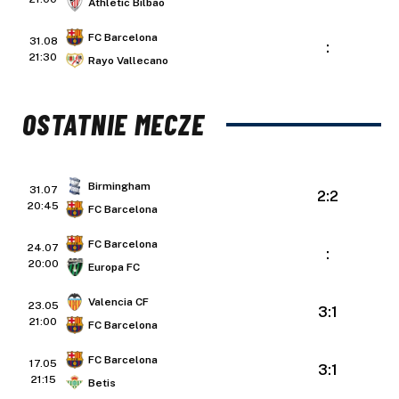
Athletic Bilbao
FC Barcelona
31.08
:
21:30
Rayo Vallecano
OSTATNIE MECZE
Birmingham
31.07
2:2
20:45
FC Barcelona
FC Barcelona
24.07
:
20:00
Europa FC
Valencia CF
23.05
3:1
21:00
FC Barcelona
FC Barcelona
17.05
3:1
21:15
Betis