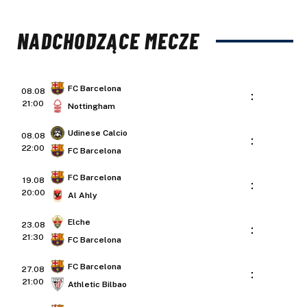
NADCHODZĄCE MECZE
FC Barcelona
08.08
:
21:00
Nottingham
Udinese Calcio
08.08
:
22:00
FC Barcelona
FC Barcelona
19.08
:
20:00
Al Ahly
Elche
23.08
:
21:30
FC Barcelona
FC Barcelona
27.08
:
21:00
Athletic Bilbao