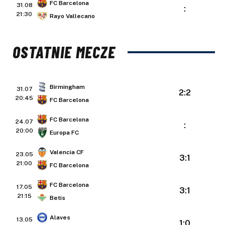
FC Barcelona
31.08
:
21:30
Rayo Vallecano
OSTATNIE MECZE
Birmingham
31.07
2:2
20:45
FC Barcelona
FC Barcelona
24.07
:
20:00
Europa FC
Valencia CF
23.05
3:1
21:00
FC Barcelona
FC Barcelona
17.05
3:1
21:15
Betis
Alaves
13.05
1:0