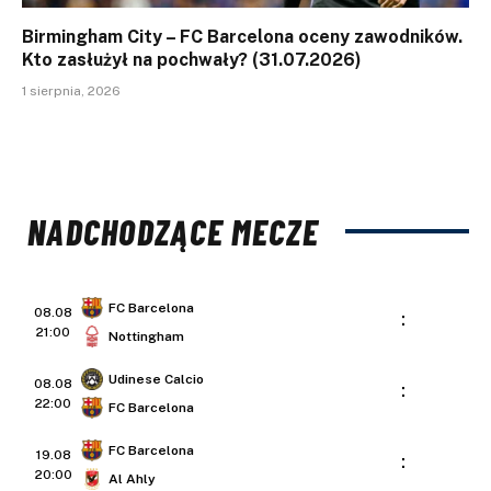
Birmingham City – FC Barcelona oceny zawodników.
Kto zasłużył na pochwały? (31.07.2026)
1 sierpnia, 2026
NADCHODZĄCE MECZE
FC Barcelona
08.08
:
21:00
Nottingham
Udinese Calcio
08.08
:
22:00
FC Barcelona
FC Barcelona
19.08
:
20:00
Al Ahly