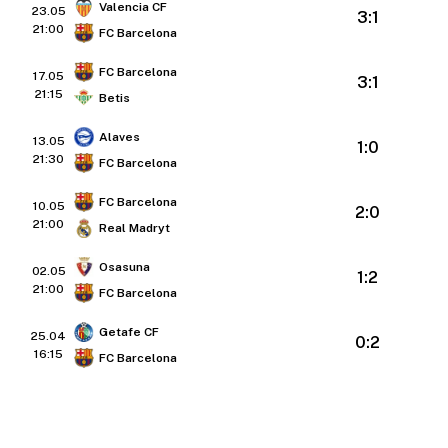
Valencia CF
23.05
3:1
21:00
FC Barcelona
FC Barcelona
17.05
3:1
21:15
Betis
Alaves
13.05
1:0
21:30
FC Barcelona
FC Barcelona
10.05
2:0
21:00
Real Madryt
Osasuna
02.05
1:2
21:00
FC Barcelona
Getafe CF
25.04
0:2
16:15
FC Barcelona