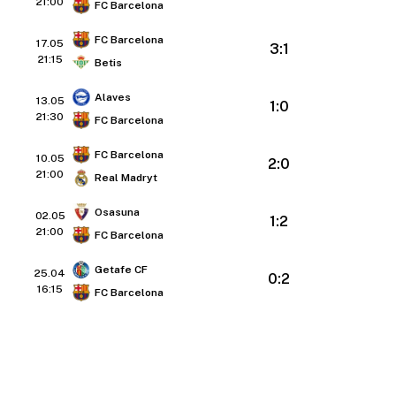
21:00
FC Barcelona
FC Barcelona
17.05
3:1
21:15
Betis
Alaves
13.05
1:0
21:30
FC Barcelona
FC Barcelona
10.05
2:0
21:00
Real Madryt
Osasuna
02.05
1:2
21:00
FC Barcelona
Getafe CF
25.04
0:2
16:15
FC Barcelona