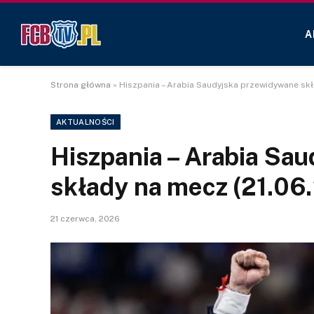
A
Strona główna
»
Hiszpania – Arabia Saudyjska przewidywane skł
AKTUALNOŚCI
Hiszpania – Arabia Sa
składy na mecz (21.06
21 czerwca, 2026