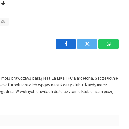
ak.
026
Facebook
Twitter
WhatsAp
 moją prawdziwą pasją jest La Liga i FC Barcelona. Szczególnie
ów w futbolu oraz ich wpływ na sukcesy klubu. Każdy mecz
godnia. W wolnych chwilach dużo czytam o klubie i sam piszę