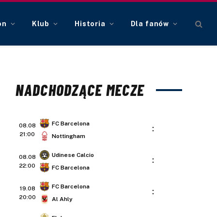
on
Klub
Historia
Dla fanów
NADCHODZĄCE MECZE
FC Barcelona
08.08
:
21:00
Nottingham
Udinese Calcio
08.08
:
22:00
FC Barcelona
FC Barcelona
19.08
:
20:00
Al Ahly