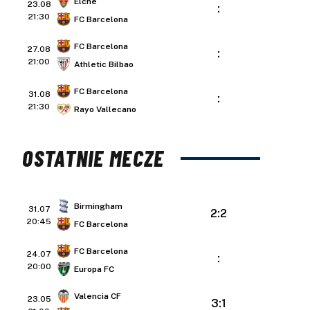
Elche
23.08
:
21:30
FC Barcelona
FC Barcelona
27.08
:
21:00
Athletic Bilbao
FC Barcelona
31.08
:
21:30
Rayo Vallecano
OSTATNIE MECZE
Birmingham
31.07
2:2
20:45
FC Barcelona
FC Barcelona
24.07
:
20:00
Europa FC
Valencia CF
23.05
3:1