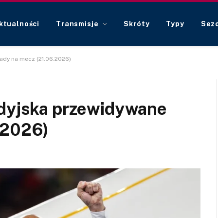
ktualności
Transmisje
Skróty
Typy
Sez
ady na mecz (21.06.2026)
udyjska przewidywane
.2026)