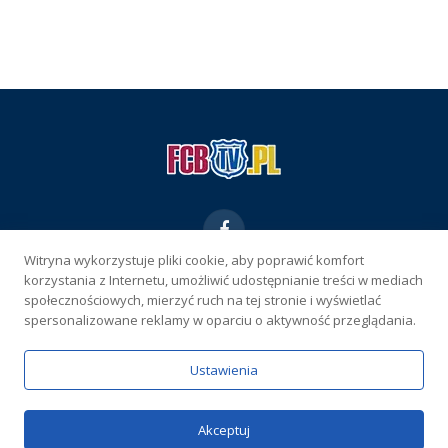
Facebook
Witryna wykorzystuje pliki cookie, aby poprawić komfort
korzystania z Internetu, umożliwić udostępnianie treści w mediach
KONTAKT
REKLAMA
POLITYKA PRYWATNOŚCI
społecznościowych, mierzyć ruch na tej stronie i wyświetlać
spersonalizowane reklamy w oparciu o aktywność przeglądania.
WŁAŚCICIEL SERWISU
Ustawienia
Serwis wyłącznie dla osób powyżej 18 lat. Hazard może uzależniać.
Graj odpowiedzialnie.
Szczegóły
Copyright © 2026 FCBtv.pl
Akceptuj