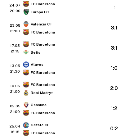
FC Barcelona
24.07
:
20:00
Europa FC
Valencia CF
23.05
3:1
21:00
FC Barcelona
FC Barcelona
17.05
3:1
21:15
Betis
Alaves
13.05
1:0
21:30
FC Barcelona
FC Barcelona
10.05
2:0
21:00
Real Madryt
Osasuna
02.05
1:2
21:00
FC Barcelona
Getafe CF
25.04
0:2
16:15
FC Barcelona