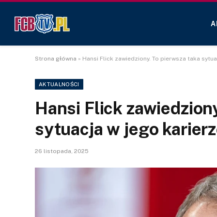
A
Strona główna
»
Hansi Flick zawiedziony. To pierwsza taka sytua
AKTUALNOŚCI
Hansi Flick zawiedziony
sytuacja w jego karierz
26 listopada, 2025