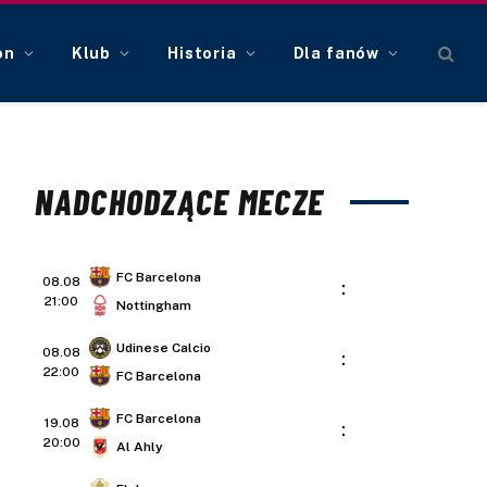
on
Klub
Historia
Dla fanów
NADCHODZĄCE MECZE
FC Barcelona
08.08
:
21:00
Nottingham
Udinese Calcio
08.08
:
22:00
FC Barcelona
FC Barcelona
19.08
:
20:00
Al Ahly