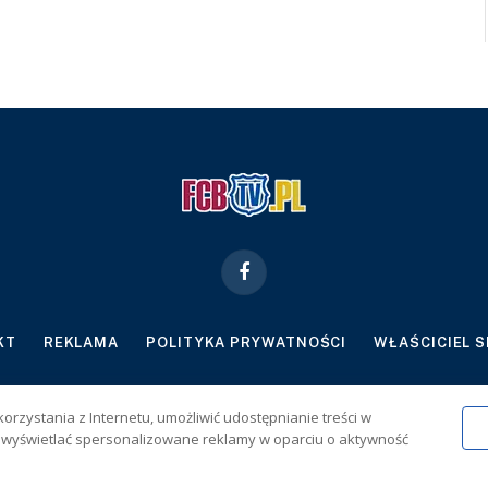
Facebook
KT
REKLAMA
POLITYKA PRYWATNOŚCI
WŁAŚCICIEL 
znie dla osób powyżej 18 lat. Hazard może uzależniać. Graj odpowiedzialn
korzystania z Internetu, umożliwić udostępnianie treści w
2026 FCBtv.pl
 i wyświetlać spersonalizowane reklamy w oparciu o aktywność