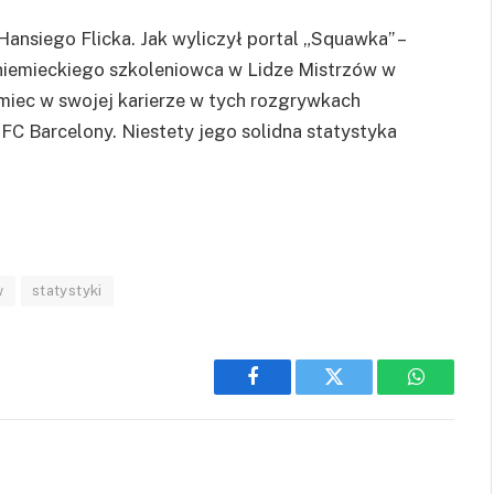
ansiego Flicka. Jak wyliczył portal „Squawka” –
e niemieckiego szkoleniowca w Lidze Mistrzów w
miec w swojej karierze w tych rozgrywkach
FC Barcelony. Niestety jego solidna statystyka
w
statystyki
Facebook
Twitter
WhatsAp