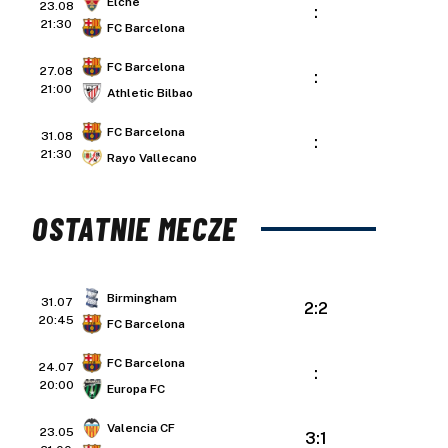
Elche
23.08
:
21:30
FC Barcelona
FC Barcelona
27.08
:
21:00
Athletic Bilbao
FC Barcelona
31.08
:
21:30
Rayo Vallecano
OSTATNIE MECZE
Birmingham
31.07
2:2
20:45
FC Barcelona
FC Barcelona
24.07
:
20:00
Europa FC
Valencia CF
23.05
3:1