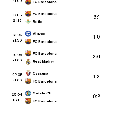
21:00
FC Barcelona
FC Barcelona
17.05
3:1
21:15
Betis
Alaves
13.05
1:0
21:30
FC Barcelona
FC Barcelona
10.05
2:0
21:00
Real Madryt
Osasuna
02.05
1:2
21:00
FC Barcelona
Getafe CF
25.04
0:2
16:15
FC Barcelona