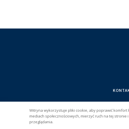
KONTA
Serwis wyłąc
Witryna wykorzystuje pliki cookie, aby poprawić komfort 
Copyright © 
mediach społecznościowych, mierzyć ruch na tej stronie
przeglądania.