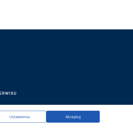
SERWISU
ie.
Szczegóły
Ustawienia
Akceptuj