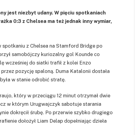
ny jest niezbyt udany. W pięciu spotkaniach
rażka 0:3 z Chelsea ma też jednak inny wymiar,
w spotkaniu z Chelsea na Stamford Bridge po
worzył samobójczy kuriozalny gol Kounde co
 wcześniej do siatki trafił z kolei Enzo
y przez pozycję spaloną. Duma Katalonii dostała
yła w stanie odrobić stratę.
raujo, który w przeciągu 12 minut otrzymał dwie
 mecz w którym Urugwajczyk sabotuje starania
nie dokręcił śrubę. Po przerwie szybko drugiego
trafienie dołożył Liam Delap dopełniając dzieła