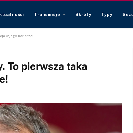
ktualności
Transmisje
Skróty
Typy
Sez
cja w jego karierze!
. To pierwsza taka
e!