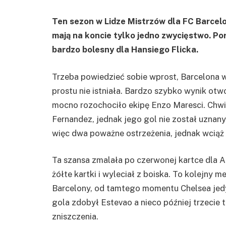
Ten sezon w Lidze Mistrzów dla FC Barcelo
mają na koncie tylko jedno zwycięstwo. Po
bardzo bolesny dla Hansiego Flicka.
Trzeba powiedzieć sobie wprost, Barcelona 
prostu nie istniała. Bardzo szybko wynik ot
mocno rozochociło ekipę Enzo Maresci. Chwilę
Fernandez, jednak jego gol nie został uznan
więc dwa poważne ostrzeżenia, jednak wciąż b
Ta szansa zmalała po czerwonej kartce dla A
żółte kartki i wyleciał z boiska. To kolejny
Barcelony, od tamtego momentu Chelsea jedy
gola zdobył Estevao a nieco później trzecie 
zniszczenia.