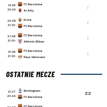
FC Barcelona
19.08
:
20:00
Al Ahly
Elche
23.08
:
21:30
FC Barcelona
FC Barcelona
27.08
:
21:00
Athletic Bilbao
FC Barcelona
31.08
:
21:30
Rayo Vallecano
OSTATNIE MECZE
Birmingham
31.07
2:2
20:45
FC Barcelona
FC Barcelona