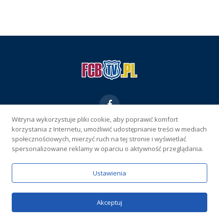
Facebook
Witryna wykorzystuje pliki cookie, aby poprawić komfort
korzystania z Internetu, umożliwić udostępnianie treści w mediach
KONTAKT
REKLAMA
POLITYKA PRYWATNOŚCI
społecznościowych, mierzyć ruch na tej stronie i wyświetlać
spersonalizowane reklamy w oparciu o aktywność przeglądania.
WŁAŚCICIEL SERWISU
Ustawienia
Serwis wyłącznie dla osób powyżej 18 lat. Hazard może uzależniać.
Graj odpowiedzialnie.
Szczegóły
Copyright © 2026 FCBtv.pl
Akceptuj