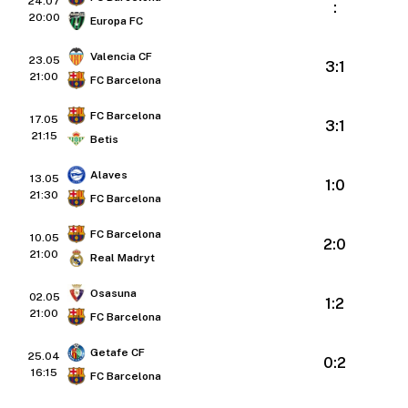
24.07
:
20:00
Europa FC
Valencia CF
23.05
3:1
21:00
FC Barcelona
FC Barcelona
17.05
3:1
21:15
Betis
Alaves
13.05
1:0
21:30
FC Barcelona
FC Barcelona
10.05
2:0
21:00
Real Madryt
Osasuna
02.05
1:2
21:00
FC Barcelona
Getafe CF
25.04
0:2
16:15
FC Barcelona