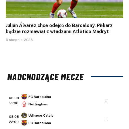
Julián Álvarez chce odejść do Barcelony. Piłkarz
będzie rozmawiał z władzami Atlético Madryt
6 sierpnia, 2026
NADCHODZĄCE MECZE
FC Barcelona
08.08
:
21:00
Nottingham
Udinese Calcio
08.08
:
22:00
FC Barcelona