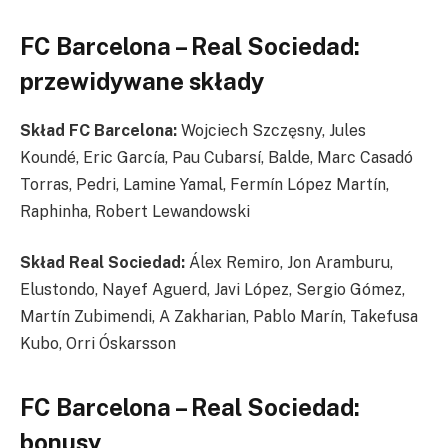
FC Barcelona – Real Sociedad:
przewidywane składy
Skład FC Barcelona:
Wojciech Szczęsny, Jules
Koundé, Eric García, Pau Cubarsí, Balde, Marc Casadó
Torras, Pedri, Lamine Yamal, Fermín López Martín,
Raphinha, Robert Lewandowski
Skład Real Sociedad:
Álex Remiro, Jon Aramburu,
Elustondo, Nayef Aguerd, Javi López, Sergio Gómez,
Martín Zubimendi, A Zakharian, Pablo Marín, Takefusa
Kubo, Orri Óskarsson
FC Barcelona – Real Sociedad:
bonusy