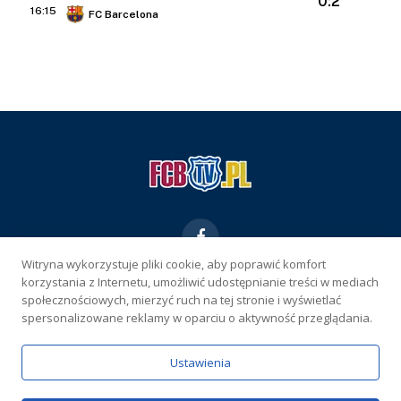
0:2
16:15
FC Barcelona
Facebook
Witryna wykorzystuje pliki cookie, aby poprawić komfort
korzystania z Internetu, umożliwić udostępnianie treści w mediach
KONTAKT
REKLAMA
POLITYKA PRYWATNOŚCI
społecznościowych, mierzyć ruch na tej stronie i wyświetlać
spersonalizowane reklamy w oparciu o aktywność przeglądania.
WŁAŚCICIEL SERWISU
Ustawienia
Serwis wyłącznie dla osób powyżej 18 lat. Hazard może uzależniać.
Graj odpowiedzialnie.
Szczegóły
Copyright © 2026 FCBtv.pl