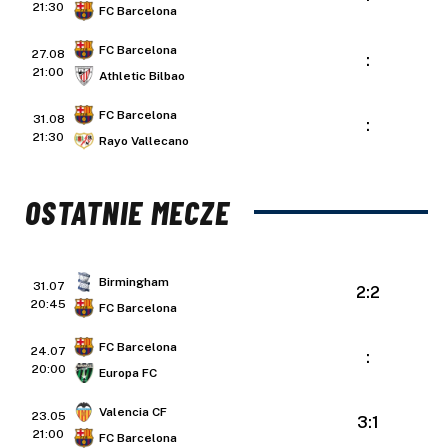
21:30
FC Barcelona
FC Barcelona
27.08
:
21:00
Athletic Bilbao
FC Barcelona
31.08
:
21:30
Rayo Vallecano
OSTATNIE MECZE
Birmingham
31.07
2:2
20:45
FC Barcelona
FC Barcelona
24.07
:
20:00
Europa FC
Valencia CF
23.05
3:1
21:00
FC Barcelona