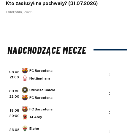
Kto zasłużył na pochwały? (31.07.2026)
1 sierpnia, 2026
NADCHODZĄCE MECZE
FC Barcelona
08.08
:
21:00
Nottingham
Udinese Calcio
08.08
:
22:00
FC Barcelona
FC Barcelona
19.08
:
20:00
Al Ahly
Elche
23.08
: