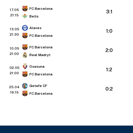
FC Barcelona
17.05
3:1
21:15
Betis
Alaves
13.05
1:0
21:30
FC Barcelona
FC Barcelona
10.05
2:0
21:00
Real Madryt
Osasuna
02.05
1:2
21:00
FC Barcelona
Getafe CF
25.04
0:2
16:15
FC Barcelona