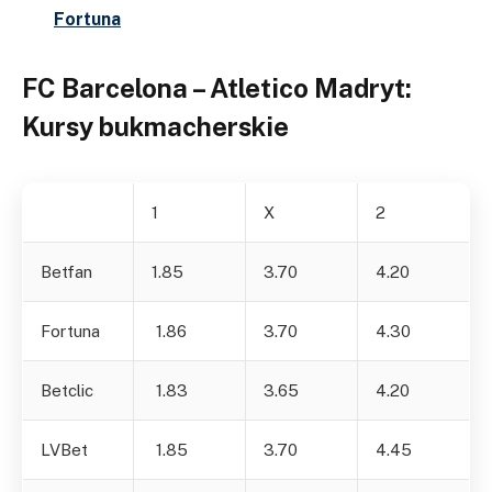
Fortuna
FC Barcelona – Atletico Madryt:
Kursy bukmacherskie
1
X
2
Betfan
1.85
3.70
4.20
Fortuna
1.86
3.70
4.30
Betclic
1.83
3.65
4.20
LVBet
1.85
3.70
4.45