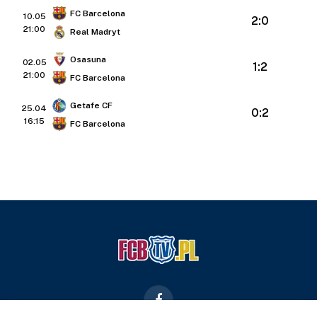
FC Barcelona
10.05
2:0
21:00
Real Madryt
Osasuna
02.05
1:2
21:00
FC Barcelona
Getafe CF
25.04
0:2
16:15
FC Barcelona
Facebook