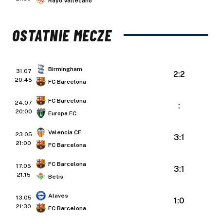
Rayo Vallecano
OSTATNIE MECZE
Birmingham
31.07
2:2
20:45
FC Barcelona
FC Barcelona
24.07
:
20:00
Europa FC
Valencia CF
23.05
3:1
21:00
FC Barcelona
FC Barcelona
17.05
3:1
21:15
Betis
Alaves
13.05
1:0
21:30
FC Barcelona