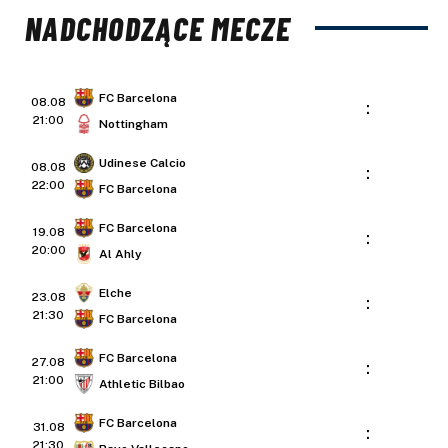
NADCHODZĄCE MECZE
FC Barcelona
08.08
:
21:00
Nottingham
Udinese Calcio
08.08
:
22:00
FC Barcelona
FC Barcelona
19.08
:
20:00
Al Ahly
Elche
23.08
:
21:30
FC Barcelona
FC Barcelona
27.08
:
21:00
Athletic Bilbao
FC Barcelona
31.08
:
21:30