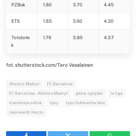
PZBuk
1.80
3.70
4.45
STS
1.85
3.60
4.30
Totolote
1.76
3.80
4.37
k
fot. shutterstock.com/Tero Vesalainen
Atletico Madryt
FC Barcelona
FC Barcelona - Atletico Madryt
gdzie oglądać
la liga
transmisja online
typy
typy bukmacherskie
zapowiedź meczu