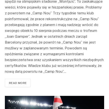
spędzi na olimpijskim stadionie „Montjuïc”. To zaskakujące
wieści, które pojawiły się w hiszpańskiej prasie. Problemy
z powrotem na „Camp Nou” Trzy tygodnie temu klub
poinformował, że prace rekonstrukcyjne na „Camp Nou”
przebiegają zgodnie z planem i mają nadzieję wrócić do
swojego obiektu 10 sierpnia podczas meczu o trofeum
„Joan Gamper”. Jednak w ostatnich dniach zarząd
Barcelony przyznał, że powrót na „Camp Nou” nie jest
możliwy w zaplanowanym terminie. Powodem są
opóźnienia związane z wymaganymi kontrolami
bezpieczeństwa oraz uzyskaniem wszystkich niezbędnych
certyfikatów. Władze klubu już wcześniej informowały, że
nową datą powrotu na „Camp Nou”…
READ MORE