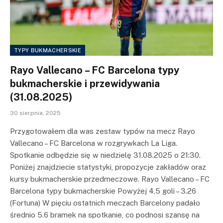
TYPY BUKMACHERSKIE
Rayo Vallecano – FC Barcelona typy
bukmacherskie i przewidywania
(31.08.2025)
30 sierpnia, 2025
Przygotowałem dla was zestaw typów na mecz Rayo
Vallecano – FC Barcelona w rozgrywkach La Liga.
Spotkanie odbędzie się w niedzielę 31.08.2025 o 21:30.
Poniżej znajdziecie statystyki, propozycje zakładów oraz
kursy bukmacherskie przedmeczowe. Rayo Vallecano – FC
Barcelona typy bukmacherskie Powyżej 4,5 goli – 3.26
(Fortuna) W pięciu ostatnich meczach Barcelony padało
średnio 5.6 bramek na spotkanie, co podnosi szansę na