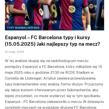
TYPY BUKMACHERSKIE
Espanyol – FC Barcelona typy i kursy
(15.05.2025) Jaki najlepszy typ na mecz?
14 maja, 2025
W tej analizie skupię się na nadchodzącym meczu
pomiędzy Espanyol a FC Barcelona, który odbędzie się 15
maja 2025 roku o godzinie 21:30 na RCDE Stadium w
Cornella de Llobregat. Artykuł zawiera przewidywania,
typy bukmacherskie oraz analizę formy drużyn. Przyjrzymy
się także kursom oferowanym przez bukmacherów, aby
lepiej zrozumieć, co może wydarzyć się w tym spotkaniu.
Espanyol – FC Barcelona ciekawostki o meczu W dziesięciu
ostatnich meczach na wyjeździe drużyna FC Barcelona