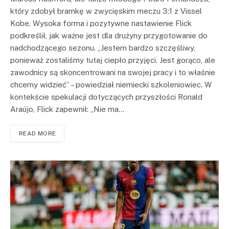
który zdobył bramkę w zwycięskim meczu 3:1 z Vissel
Kobe. Wysoka forma i pozytywne nastawienie Flick
podkreślił, jak ważne jest dla drużyny przygotowanie do
nadchodzącego sezonu. „Jestem bardzo szczęśliwy,
ponieważ zostaliśmy tutaj ciepło przyjęci. Jest gorąco, ale
zawodnicy są skoncentrowani na swojej pracy i to właśnie
chcemy widzieć” – powiedział niemiecki szkoleniowiec. W
kontekście spekulacji dotyczących przyszłości Ronald
Araújo, Flick zapewnił: „Nie ma…
READ MORE