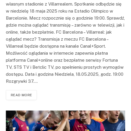
własnym stadionie z Villarrealem. Spotkanie odbędzie się
w niedzielę 18 maja 2025 roku na Estadio Olímpico w
Barcelonie. Mecz rozpocznie się o godzinie 19:00. Sprawdź,
gdzie można oglądać transmisję – zarówno w telewizji, jak i
online, także bezpłatnie. FC Barcelona – Villarreal: jak
oglądać mecz? Transmisja z meczu FC Barcelona –
Villarreal będzie dostępna na kanale Canal+Sport.
Możliwość oglądania w internecie zapewnia płatna
platforma Canal+online oraz bezpłatne serwisy Fortuna
TV, STS TV i Betclic TV, po spełnieniu prostych wymogów
dostępu. Data i godzina Niedziela, 18.05.2025, godz. 19:00
Rozgrywki 37.…
READ MORE