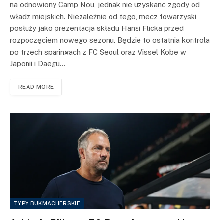
na odnowiony Camp Nou, jednak nie uzyskano zgody od
władz miejskich. Niezależnie od tego, mecz towarzyski
posłuży jako prezentacja składu Hansi Flicka przed
rozpoczęciem nowego sezonu. Będzie to ostatnia kontrola
po trzech sparingach z FC Seoul oraz Vissel Kobe w
Japonii i Daegu…
READ MORE
TYPY BUKMACHERSKIE