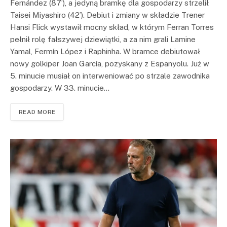
Fernández (87’), a jedyną bramkę dla gospodarzy strzelił
Taisei Miyashiro (42’). Debiut i zmiany w składzie Trener
Hansi Flick wystawił mocny skład, w którym Ferran Torres
pełnił rolę fałszywej dziewiątki, a za nim grali Lamine
Yamal, Fermín López i Raphinha. W bramce debiutował
nowy golkiper Joan García, pozyskany z Espanyolu. Już w
5. minucie musiał on interweniować po strzale zawodnika
gospodarzy. W 33. minucie…
READ MORE