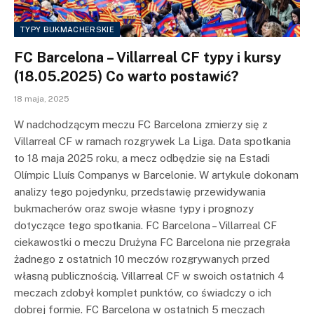
TYPY BUKMACHERSKIE
FC Barcelona – Villarreal CF typy i kursy
(18.05.2025) Co warto postawić?
18 maja, 2025
W nadchodzącym meczu FC Barcelona zmierzy się z
Villarreal CF w ramach rozgrywek La Liga. Data spotkania
to 18 maja 2025 roku, a mecz odbędzie się na Estadi
Olímpic Lluís Companys w Barcelonie. W artykule dokonam
analizy tego pojedynku, przedstawię przewidywania
bukmacherów oraz swoje własne typy i prognozy
dotyczące tego spotkania. FC Barcelona – Villarreal CF
ciekawostki o meczu Drużyna FC Barcelona nie przegrała
żadnego z ostatnich 10 meczów rozgrywanych przed
własną publicznością. Villarreal CF w swoich ostatnich 4
meczach zdobył komplet punktów, co świadczy o ich
dobrej formie. FC Barcelona w ostatnich 5 meczach