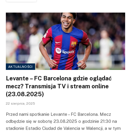
AKTUALNOŚCI
Levante – FC Barcelona gdzie oglądać
mecz? Transmisja TV i stream online
(23.08.2025)
22 sierpnia, 2025
Przed nami spotkanie Levante – FC Barcelona. Mecz
odbędzie się w sobotę 23.08.2025 o godzinie 21:30 na
stadionie Estadio Ciudad de Valencia w Walencji, a w tym