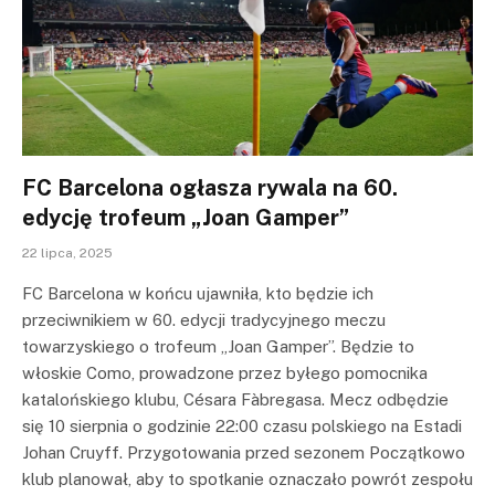
FC Barcelona ogłasza rywala na 60.
edycję trofeum „Joan Gamper”
22 lipca, 2025
FC Barcelona w końcu ujawniła, kto będzie ich
przeciwnikiem w 60. edycji tradycyjnego meczu
towarzyskiego o trofeum „Joan Gamper”. Będzie to
włoskie Como, prowadzone przez byłego pomocnika
katalońskiego klubu, Césara Fàbregasa. Mecz odbędzie
się 10 sierpnia o godzinie 22:00 czasu polskiego na Estadi
Johan Cruyff. Przygotowania przed sezonem Początkowo
klub planował, aby to spotkanie oznaczało powrót zespołu