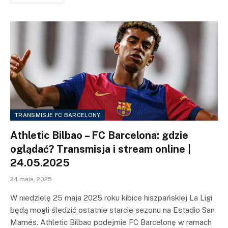
TRANSMISJE FC BARCELONY
Athletic Bilbao – FC Barcelona: gdzie
oglądać? Transmisja i stream online |
24.05.2025
24 maja, 2025
W niedzielę 25 maja 2025 roku kibice hiszpańskiej La Ligi
będą mogli śledzić ostatnie starcie sezonu na Estadio San
Mamés. Athletic Bilbao podejmie FC Barcelonę w ramach