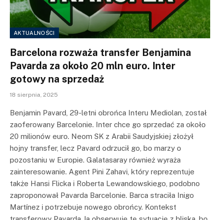
AKTUALNOŚCI
Barcelona rozważa transfer Benjamina
Pavarda za około 20 mln euro. Inter
gotowy na sprzedaż
18 sierpnia, 2025
Benjamin Pavard, 29-letni obrońca Interu Mediolan, został
zaoferowany Barcelonie. Inter chce go sprzedać za około
20 milionów euro. Neom SK z Arabii Saudyjskiej złożył
hojny transfer, lecz Pavard odrzucił go, bo marzy o
pozostaniu w Europie. Galatasaray również wyraża
zainteresowanie. Agent Pini Zahavi, który reprezentuje
także Hansi Flicka i Roberta Lewandowskiego, podobno
zaproponował Pavarda Barcelonie. Barca straciła Inigo
Martínez i potrzebuje nowego obrońcy. Kontekst
transferowy Pavarda Ja obserwuję tę sytuację z bliska, bo