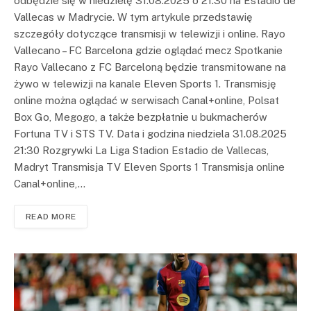
odbędzie się w niedzielę 31.08.2025 o 21:30 na Estadio de
Vallecas w Madrycie. W tym artykule przedstawię
szczegóły dotyczące transmisji w telewizji i online. Rayo
Vallecano – FC Barcelona gdzie oglądać mecz Spotkanie
Rayo Vallecano z FC Barceloną będzie transmitowane na
żywo w telewizji na kanale Eleven Sports 1. Transmisję
online można oglądać w serwisach Canal+online, Polsat
Box Go, Megogo, a także bezpłatnie u bukmacherów
Fortuna TV i STS TV. Data i godzina niedziela 31.08.2025
21:30 Rozgrywki La Liga Stadion Estadio de Vallecas,
Madryt Transmisja TV Eleven Sports 1 Transmisja online
Canal+online,…
READ MORE