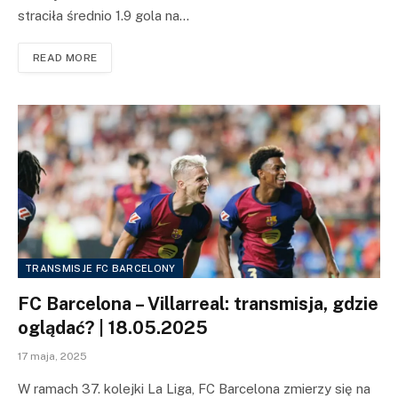
straciła średnio 1.9 gola na…
READ MORE
TRANSMISJE FC BARCELONY
FC Barcelona – Villarreal: transmisja, gdzie
oglądać? | 18.05.2025
17 maja, 2025
W ramach 37. kolejki La Liga, FC Barcelona zmierzy się na